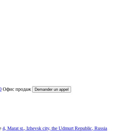
0
Офис продаж
Demander un appel
e
4, Marat st., Izhevsk city, the Udmurt Republic, Russia