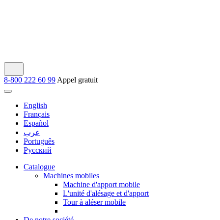
8-800 222 60 99
Appel gratuit
English
Français
Español
عرب
Português
Русский
Catalogue
Machines mobiles
Machine d'apport mobile
L'unité d'alésage et d'apport
Tour à aléser mobile
De notre société