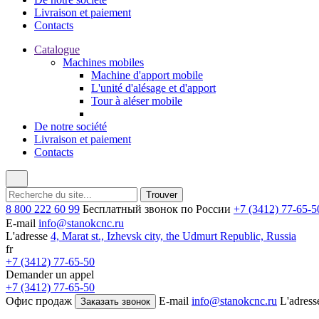
Livraison et paiement
Contacts
Catalogue
Machines mobiles
Machine d'apport mobile
L'unité d'alésage et d'apport
Tour à aléser mobile
De notre société
Livraison et paiement
Contacts
8 800 222 60 99
Бесплатный звонок по России
+7 (3412) 77-65-5
E-mail
info@stanokcnc.ru
L'adresse
4, Marat st., Izhevsk city, the Udmurt Republic, Russia
fr
+7 (3412) 77-65-50
Demander un appel
+7 (3412) 77-65-50
Офис продаж
E-mail
info@stanokcnc.ru
L'adress
Заказать звонок