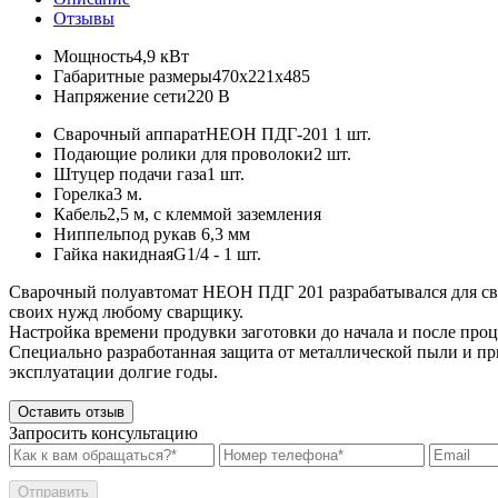
Отзывы
Мощность
4,9 кВт
Габаритные размеры
470х221х485
Напряжение сети
220 В
Сварочный аппарат
НЕОН ПДГ-201 1 шт.
Подающие ролики для проволоки
2 шт.
Штуцер подачи газа
1 шт.
Горелка
3 м.
Кабель
2,5 м, с клеммой заземления
Ниппель
под рукав 6,3 мм
Гайка накидная
G1/4 - 1 шт.
Сварочный полуавтомат НЕОН ПДГ 201 разрабатывался для сва
своих нужд любому сварщику.
Настройка времени продувки заготовки до начала и после проц
Специально разработанная защита от металлической пыли и п
эксплуатации долгие годы.
Оставить отзыв
Запросить консультацию